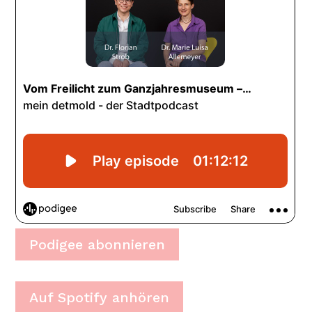
Podigee abonnieren
Auf Spotify anhören