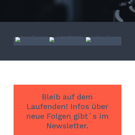
Bleib auf dem
Laufenden! Infos über
neue Folgen gibt´s im
Newsletter.