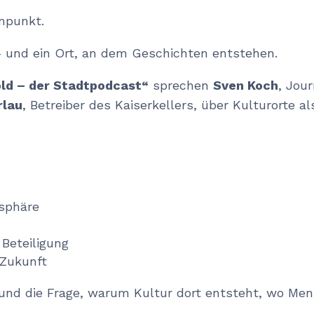
mpunkt.
– und ein Ort, an dem Geschichten entstehen.
ld – der Stadtpodcast“
sprechen
Sven Koch
, Jour
rlau
, Betreiber des Kaiserkellers, über Kulturorte a
osphäre
m
Beteiligung
 Zukunft
und die Frage, warum Kultur dort entsteht, wo Men