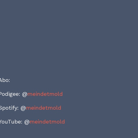
Abo:
Podigee: @
meindetmold
Spotify: @
meindetmold
YouTube: @
meindetmold